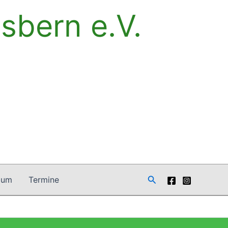
sbern e.V.
Suchen
bum
Termine