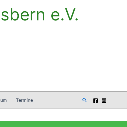
sbern e.V.
Suchen
bum
Termine