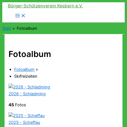
Zum
Bürger-Schützenverein Kesbern e.V.
Inhalt
springen
Start
Fotoalbum
Fotoalbum
Fotoalbum
»
Skifreizeiten
2026 - Schladming
45
Fotos
2025 - Scheffau